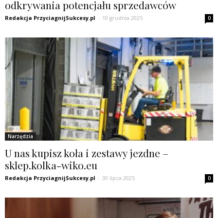
odkrywania potencjału sprzedawców
Redakcja PrzyciagnijSukcesy.pl
-
10 grudnia 2025
0
Narzędzia
U nas kupisz koła i zestawy jezdne –
sklep.kolka-wiko.eu
Redakcja PrzyciagnijSukcesy.pl
-
30 lipca 2025
0