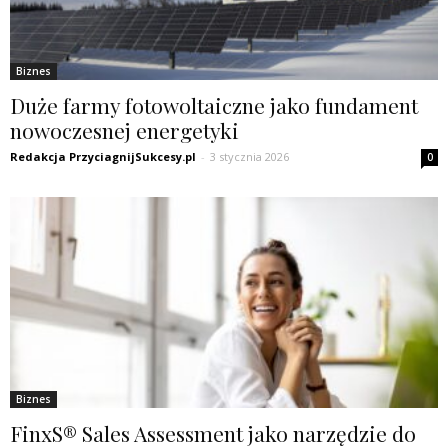
Biznes
Duże farmy fotowoltaiczne jako fundament
nowoczesnej energetyki
Redakcja PrzyciagnijSukcesy.pl
-
3 stycznia 2026
0
Biznes
FinxS® Sales Assessment jako narzędzie do