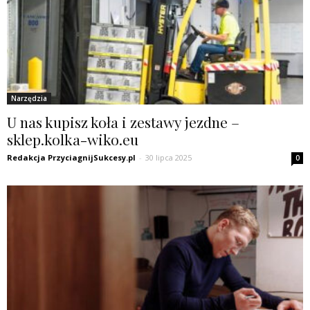
Narzędzia
U nas kupisz koła i zestawy jezdne –
sklep.kolka-wiko.eu
Redakcja PrzyciagnijSukcesy.pl
-
30 lipca 2025
0