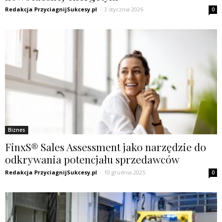
Redakcja PrzyciagnijSukcesy.pl
-
3 stycznia 2026
0
Biznes
FinxS® Sales Assessment jako narzędzie do
odkrywania potencjału sprzedawców
Redakcja PrzyciagnijSukcesy.pl
-
10 grudnia 2025
0