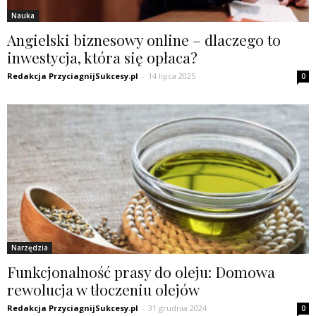
Nauka
Angielski biznesowy online – dlaczego to
inwestycja, która się opłaca?
Redakcja PrzyciagnijSukcesy.pl
-
14 lipca 2025
0
Narzędzia
Funkcjonalność prasy do oleju: Domowa
rewolucja w tłoczeniu olejów
Redakcja PrzyciagnijSukcesy.pl
-
31 grudnia 2024
0